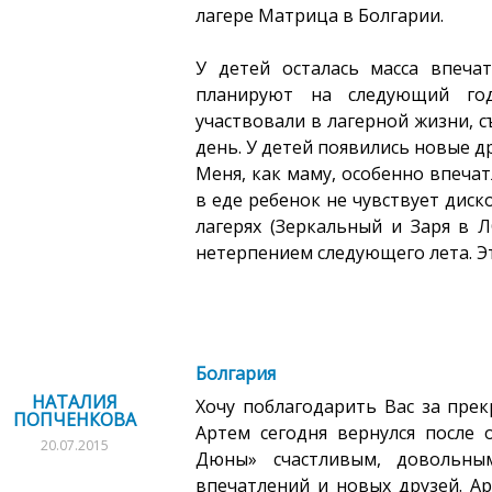
лагере Матрица в Болгарии.
У детей осталась масса впеча
планируют на следующий го
участвовали в лагерной жизни, с
день. У детей появились новые др
Меня, как маму, особенно впечат
в еде ребенок не чувствует дис
лагерях (Зеркальный и Заря в Л
нетерпением следующего лета. Э
Болгария
НАТАЛИЯ
Хочу поблагодарить Вас за пре
ПОПЧЕНКОВА
Артем сегодня вернулся после 
20.07.2015
Дюны» счастливым, довольны
впечатлений и новых друзей. Ар