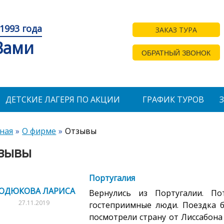
1993 года
ЗАКАЗ ТУРА
 Вами
ОБРАТНЫЙ ЗВОНОК
ДЕТСКИЕ ЛАГЕРЯ ПО АКЦИИ
ГРАФИК ТУРОВ
ная
О фирме
Отзывы
зывы
Португалия
ОДЮКОВА ЛАРИСА
Вернулись из Португалии. Пот
27.11.2019
гостеприимные люди. Поездка 
посмотрели страну от Лиссабона 