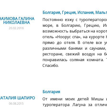
Болгария, Греция, Испания, Маль
НАУМОВА ГАЛИНА
Постоянно езжу с туроператоро
НИКОЛАЕВНА
море, в Болгарию, Грецию, И
20.02.2016
возможность выбраться на коро
отель «Ноорус спа», на курорте 
прямо до отеля. В отеле все у
различными банями и саунами,
ресторане, свежий воздух на б
понравилась соляная комната. 
Спасибо.
Болгария
НАТАЛИЯ ШАПИРО
От имени моих детей Мишы 
06.08.2015
туроператора Лагуна за отли